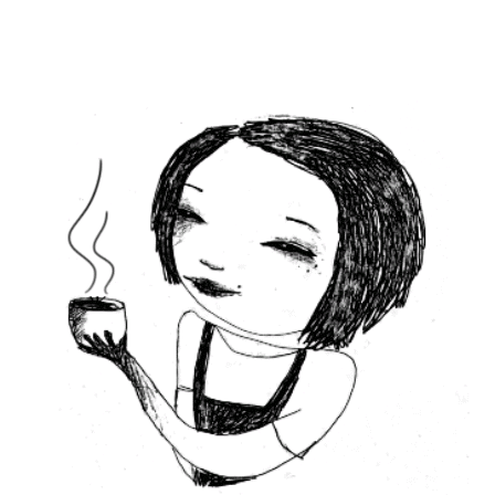
del
crema_catal
mar
laboratorio-
ensalada_gen
de-
postres